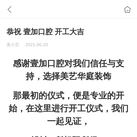
恭祝 壹加口腔 开工大吉
美小艺
2021-06-20
感谢壹加口腔
对我们信任与支
持，
选择美艺华庭装饰
那最初的仪
式，
便是
专业
的开
始
，
在这里进行开工仪式
，
我们
一起见证
，