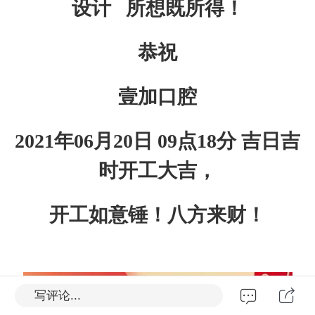
设计
所想既所得！
恭祝
壹加口腔
2021
年
06
月
20
日
09
点
18
分
吉日吉
时开工大吉，
开工如意锤
！
八方来财！
写评论...